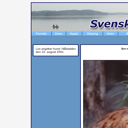
Forside
Kano
Kajak
Klatring
Huler
B
Los angriber hund i Mårdaklev
Spor e
den 10. august 2001.